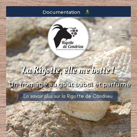
Documentation
La Rigotte, elle me botte !
Un fromage au goût subtil et parfumé
En savoir plus sur la Rigotte de Condrieu