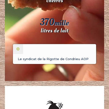
chèvres
370
mille
litres de lait
Le syndicat de la Rigotte de Condrieu AOP