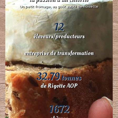
Un petit fromage, au goût subtil de noisette
12
éleveurs/producteurs
entreprise de transformation
32.79
tonnes
de Rigotte AOP
1672