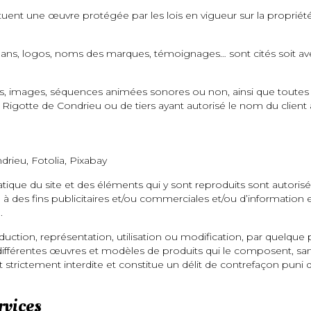
tuent une œuvre protégée par les lois en vigueur sur la propriété
ans, logos, noms des marques, témoignages… sont cités soit avec 
es, images, séquences animées sonores ou non, ainsi que toutes 
Rigotte de Condrieu ou de tiers ayant autorisé le nom du client à l
rieu, Fotolia, Pixabay
ique du site et des éléments qui y sont reproduits sont autorisé
à des fins publicitaires et/ou commerciales et/ou d’information 
.
oduction, représentation, utilisation ou modification, par quelqu
s différentes œuvres et modèles de produits qui le composent, san
t strictement interdite et constitue un délit de contrefaçon pu
rvices