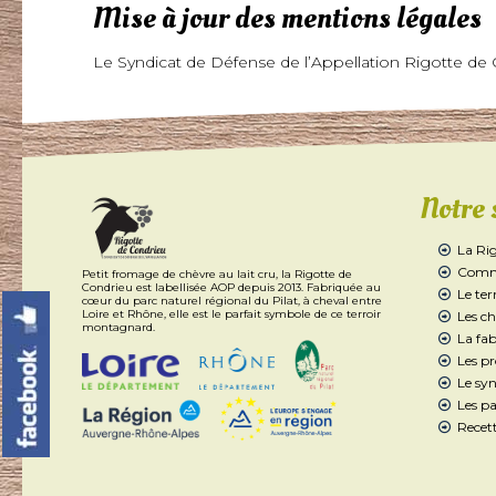
Mise à jour des mentions légales
Le Syndicat de Défense de l’Appellation Rigotte de C
Notre 
La Ri
Comme
Petit fromage de chèvre au lait cru, la Rigotte de
Condrieu est labellisée AOP depuis 2013. Fabriquée au
Le ter
cœur du parc naturel régional du Pilat, à cheval entre
Loire et Rhône, elle est le parfait symbole de ce terroir
Les ch
montagnard.
La fab
Les p
Le syn
Les pa
Recett