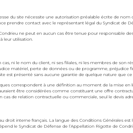
resse du site nécessite une autorisation préalable écrite de nom d
ce prendre contact avec le représentant légal du Syndicat de Dé
Condrieu ne peut en aucun cas être tenue pour responsable des si
leur utilisation.
aucun cas, ni le nom du client, ni ses filiales, ni les membres de s
ce matériel, perte de données ou de programme, préjudice financi
u site est présenté sans aucune garantie de quelque nature que ce 
stiques correspondent à une définition au moment de la mise en l
 ne sauraient être considérées comme constituant une offre contr
 cas de relation contractuelle ou commerciale, seul le devis adress
roit interne français. La langue des Conditions Générales est la 
épend le Syndicat de Défense de l’Appellation Rigotte de Condrie