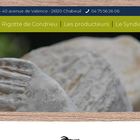
- 40 avenue de Valence - 26120 Chabeuil
04 75 56 26 06
a Rigotte de Condrieu
Les producteurs
Le Syndi