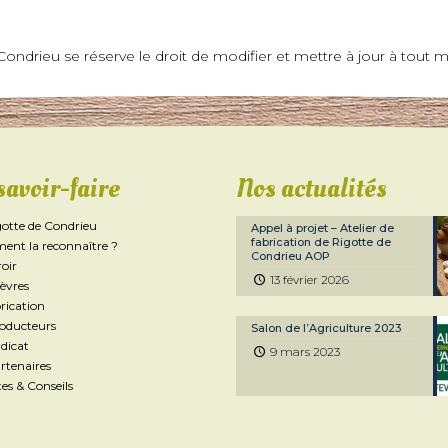
ondrieu se réserve le droit de modifier et mettre à jour à tout m
savoir-faire
Nos actualités
gotte de Condrieu
Appel à projet – Atelier de
fabrication de Rigotte de
nt la reconnaître ?
Condrieu AOP
roir
13 février 2026
èvres
rication
roducteurs
Salon de l’Agriculture 2023
dicat
9 mars 2023
rtenaires
es & Conseils