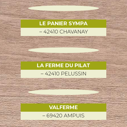
LE PANIER SYMPA
– 42410 CHAVANAY
LA FERME DU PILAT
– 42410 PELUSSIN
VALFERME
– 69420 AMPUIS