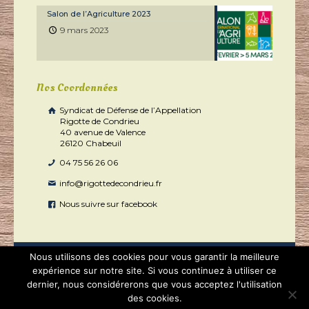
Salon de l’Agriculture 2023
9 mars 2023
Nos Coordonnées
Syndicat de Défense de l’Appellation
Rigotte de Condrieu
40 avenue de Valence
26120 Chabeuil
04 75 56 26 06
info@rigottedecondrieu.fr
Nous suivre sur facebook
Nous utilisons des cookies pour vous garantir la meilleure
expérience sur notre site. Si vous continuez à utiliser ce
dernier, nous considérerons que vous acceptez l'utilisation
2020 - Rigotte de Condrieu tous droits réservés | Réalisé par
des cookies.
Boostacom
et
Licom Développement
|
Mentions légales
|