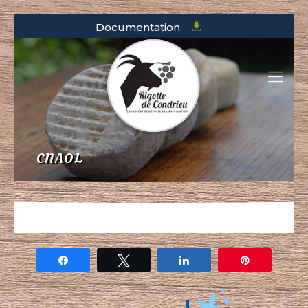
Documentation
CNAOL
Partagez
Tweetez
Partagez
Épingle