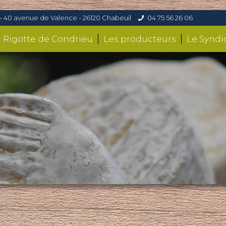
- 40 avenue de Valence - 26120 Chabeuil
04 75 56 26 06
a Rigotte de Condrieu
Les producteurs
Le Syndi